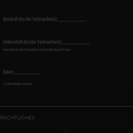
Anschrift des/der Verbraucher(s)____________________
Unterschrift des/der Verbraucher(s)___________________
Unterschrift des/der Verbraucher(s) (nur bei Mitteilung auf Papier)
Datum__________________
(*) Unzutreffendes streichen.
RECHTLICHES